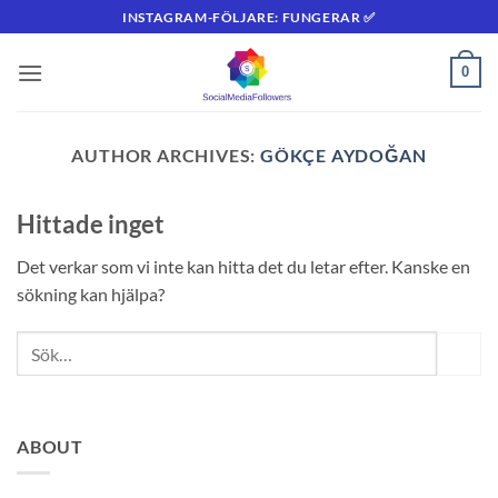
Skip
INSTAGRAM-FÖLJARE: FUNGERAR ✅
to
content
0
AUTHOR ARCHIVES:
GÖKÇE AYDOĞAN
Hittade inget
Det verkar som vi inte kan hitta det du letar efter. Kanske en
sökning kan hjälpa?
ABOUT