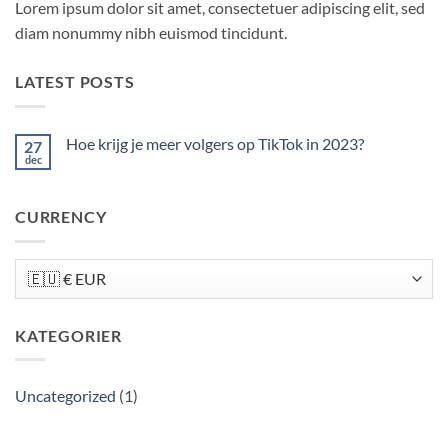
Lorem ipsum dolor sit amet, consectetuer adipiscing elit, sed
diam nonummy nibh euismod tincidunt.
LATEST POSTS
Hoe krijg je meer volgers op TikTok in 2023?
27
dec
Inga
kommentarer
till
Hoe
CURRENCY
krijg
je
meer
volgers
op
TikTok
in
2023?
KATEGORIER
Uncategorized
(1)