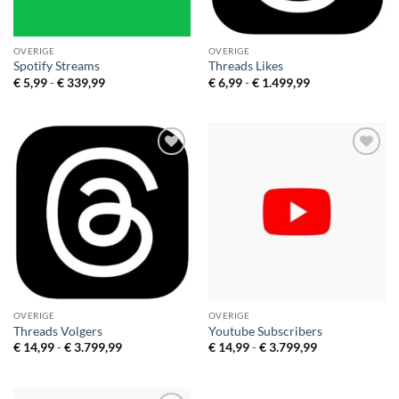
OVERIGE
OVERIGE
Spotify Streams
Threads Likes
Prijsklasse:
Prijsklasse:
€
5,99
-
€
339,99
€
6,99
-
€
1.499,99
€ 5,99
€ 6,99
tot
tot
€ 339,99
€ 1.499,99
Toevoegen
Toevoegen
aan
aan
verlanglijst
verlanglijst
OVERIGE
OVERIGE
Threads Volgers
Youtube Subscribers
Prijsklasse:
Prijsklasse:
€
14,99
-
€
3.799,99
€
14,99
-
€
3.799,99
€ 14,99
€ 14,99
tot
tot
€ 3.799,99
€ 3.799,99