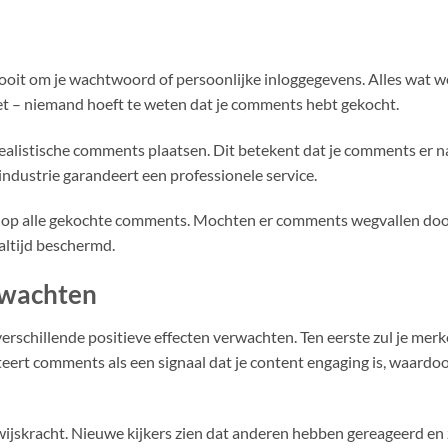
ooit om je wachtwoord of persoonlijke inloggegevens. Alles wat we
reet – niemand hoeft te weten dat je comments hebt gekocht.
listische comments plaatsen. Dit betekent dat je comments er nat
 industrie garandeert een professionele service.
 op alle gekochte comments. Mochten er comments wegvallen door 
 altijd beschermd.
erwachten
rschillende positieve effecten verwachten. Ten eerste zul je merk
teert comments als een signaal dat je content engaging is, waard
jskracht. Nieuwe kijkers zien dat anderen hebben gereageerd en z