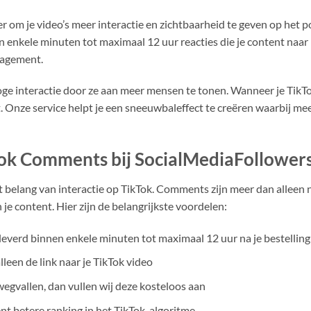
er om je video’s meer interactie en zichtbaarheid te geven op het 
n enkele minuten tot maximaal 12 uur reacties die je content naar
gagement.
oge interactie door ze aan meer mensen te tonen. Wanneer je Tik
. Onze service helpt je een sneeuwbaleffect te creëren waarbij meer
ok Comments bij SocialMediaFollowers
t belang van interactie op TikTok. Comments zijn meer dan alleen n
 je content. Hier zijn de belangrijkste voordelen:
verd binnen enkele minuten tot maximaal 12 uur na je bestelling
een de link naar je TikTok video
vallen, dan vullen wij deze kosteloos aan
 betere ranking in het TikTok-algoritme