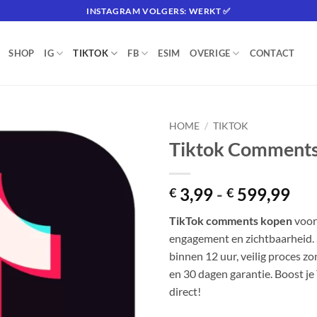
INSTAGRAM VOLGERS: WERKT ✅
SHOP
IG
TIKTOK
FB
ESIM
OVERIGE
CONTACT
HOME
/
TIKTOK
Tiktok Comment
Toevoegen
aan
verlanglijst
Pri
3,99
-
599,99
€
€
€ 3
TikTok comments kopen
voor
tot
engagement en zichtbaarheid. 
€ 5
binnen 12 uur, veilig proces 
en 30 dagen garantie. Boost je 
direct!