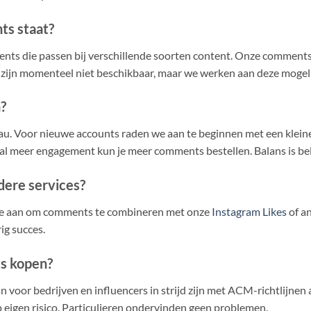
ts staat?
s die passen bij verschillende soorten content. Onze comments z
 zijn momenteel niet beschikbaar, maar we werken aan deze mogeli
?
eau. Voor nieuwe accounts raden we aan te beginnen met een klei
t al meer engagement kun je meer comments bestellen. Balans is bel
ere services?
 we aan om comments te combineren met onze
Instagram Likes
of a
ig succes.
ts kopen?
 voor bedrijven en influencers in strijd zijn met ACM-richtlijnen
 op eigen risico. Particulieren ondervinden geen problemen.