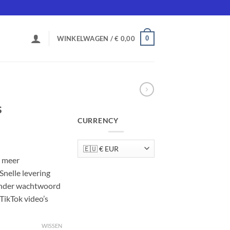
0
WINKELWAGEN /
€
0,00
s
CURRENCY
jsklasse:
,99
 meer
Snelle levering
99,99
zonder wachtwoord
TikTok video’s