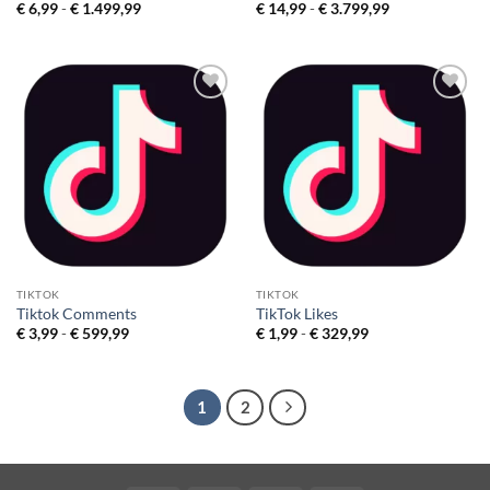
Prijsklasse:
Prijsklasse:
€
6,99
-
€
1.499,99
€
14,99
-
€
3.799,99
€ 6,99
€ 14,99
tot
tot
€ 1.499,99
€ 3.799,99
Toevoegen
Toevoegen
aan
aan
verlanglijst
verlanglijst
TIKTOK
TIKTOK
Tiktok Comments
TikTok Likes
Prijsklasse:
Prijsklasse:
€
3,99
-
€
599,99
€
1,99
-
€
329,99
€ 3,99
€ 1,99
tot
tot
€ 599,99
€ 329,99
1
2