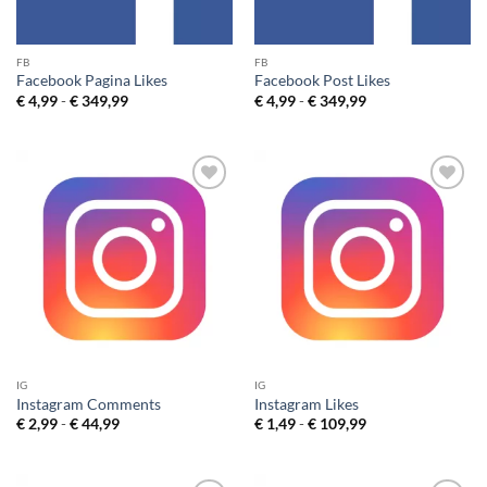
FB
FB
Facebook Pagina Likes
Facebook Post Likes
Prijsklasse:
Prijsklasse:
€
4,99
-
€
349,99
€
4,99
-
€
349,99
€ 4,99
€ 4,99
tot
tot
€ 349,99
€ 349,99
Toevoegen
Toevoegen
aan
aan
verlanglijst
verlanglijst
IG
IG
Instagram Comments
Instagram Likes
Prijsklasse:
Prijsklasse:
€
2,99
-
€
44,99
€
1,49
-
€
109,99
€ 2,99
€ 1,49
tot
tot
€ 44,99
€ 109,99