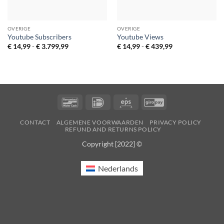
OVERIGE
OVERIGE
Youtube Subscribers
Youtube Views
Prijsklasse:
Prijsklasse:
€
14,99
-
€
3.799,99
€
14,99
-
€
439,99
€ 14,99
€ 14,99
tot
tot
€ 3.799,99
€ 439,99
Bancontact
IDeal
Eps
GiroPay
CONTACT
ALGEMENE VOORWAARDEN
PRIVACY POLICY
REFUND AND RETURNS POLICY
Copyright [2022] ©
Nederlands