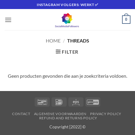
Ga
INSTAGRAM VOLGERS: WERKT ✅
naar
inhoud
0
HOME
/
THREADS
FILTER
Geen producten gevonden die aan je zoekcriteria voldoen.
Bancontact
IDeal
Eps
GiroPay
CONTACT
ALGEMENE VOORWAARDEN
PRIVACY POLICY
REFUND AND RETURNS POLICY
Copyright [2022] ©