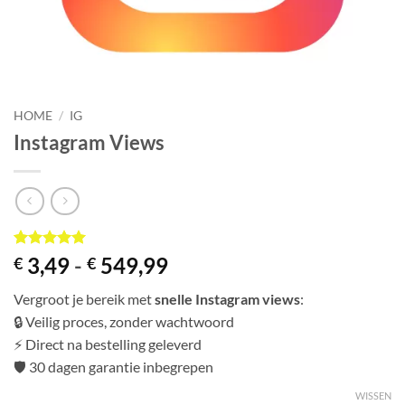
HOME
/
IG
Instagram Views
Gewaardeerd
1
Prijsklasse:
3,49
-
549,99
€
€
5
op 5
€ 3,49
gebaseerd
Vergroot je bereik met
snelle Instagram views
:
op
tot
klantbeoordeling
🔒 Veilig proces, zonder wachtwoord
€ 549,99
⚡ Direct na bestelling geleverd
🛡️ 30 dagen garantie inbegrepen
WISSEN