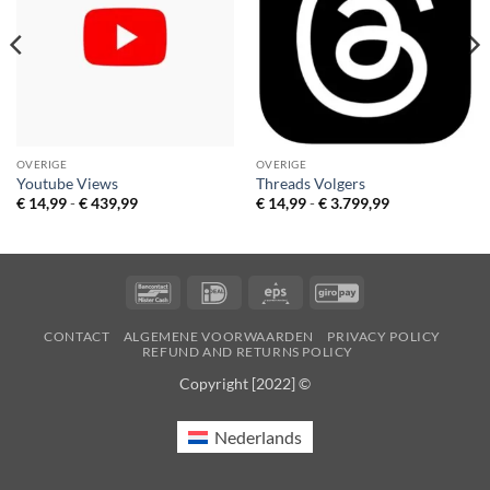
verlanglijst
verlanglijst
OVERIGE
OVERIGE
Youtube Views
Threads Volgers
Prijsklasse:
Prijsklasse:
€
14,99
-
€
439,99
€
14,99
-
€
3.799,99
€ 14,99
€ 14,99
tot
tot
€ 439,99
€ 3.799,99
Bancontact
IDeal
Eps
GiroPay
CONTACT
ALGEMENE VOORWAARDEN
PRIVACY POLICY
REFUND AND RETURNS POLICY
Copyright [2022] ©
Nederlands