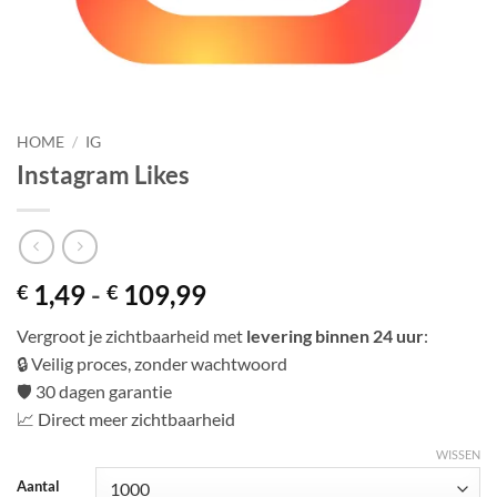
HOME
/
IG
Instagram Likes
Prijsklasse:
1,49
-
109,99
€
€
€ 1,49
Vergroot je zichtbaarheid met
levering binnen 24 uur
:
tot
🔒 Veilig proces, zonder wachtwoord
€ 109,99
🛡️ 30 dagen garantie
📈 Direct meer zichtbaarheid
WISSEN
Aantal