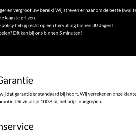
ger en vergroot uw bereik! Wij streven er naar om de beste kwalite
e laagste prijzen.
-policy heb jij recht op een hervulling binnen 30 dagen!
oeien? Dit kan bij ons binnen 5 minuten!
arantie
 wij dat garantie er standaard bij hoort. Wij verrekenen onze klan
rantie. Dit zit altijd 100% bij het prijs inbegrepen.
nservice