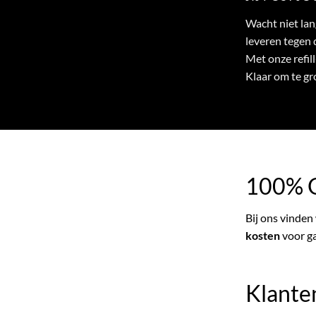
Wacht niet lan
leveren tegen d
Met onze refill
Klaar om te gr
100% G
Bij ons vinden
kosten
voor ga
Klante