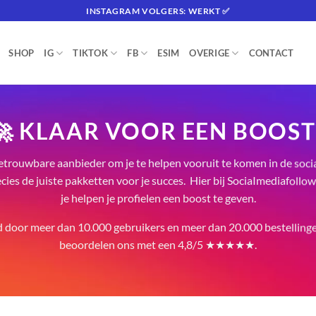
INSTAGRAM VOLGERS: WERKT ✅
SHOP
IG
TIKTOK
FB
ESIM
OVERIGE
CONTACT
🚀 KLAAR VOOR EEN BOOST
etrouwbare aanbieder om je te helpen vooruit te komen in de soci
cies de juiste pakketten voor je succes. Hier bij SociaImediafoll
je helpen je profielen een boost te geven.
 door meer dan 10.000 gebruikers en meer dan 20.000 bestellinge
beoordelen ons met een 4,8/5 ★★★★★.