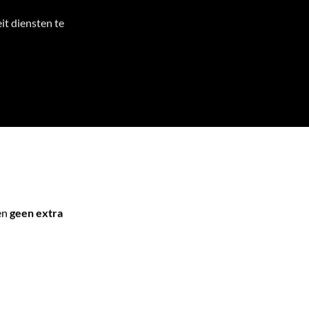
it diensten te
ten
geen extra