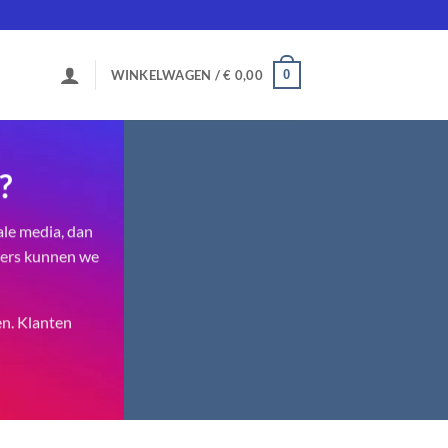
0
WINKELWAGEN /
€
0,00
?
ale media, dan
owers kunnen we
n. Klanten