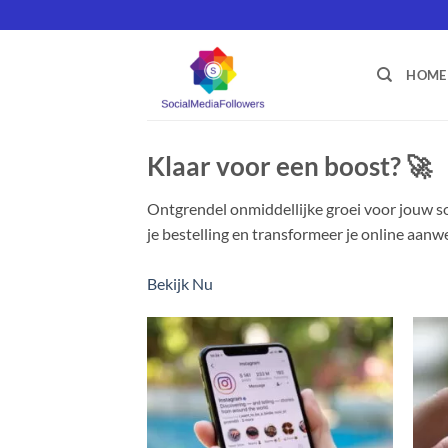
Ga
naar
inhoud
HOME
Klaar voor een boost? 🚀
Ontgrendel onmiddellijke groei voor jouw so
je bestelling en transformeer je online aanw
Bekijk Nu