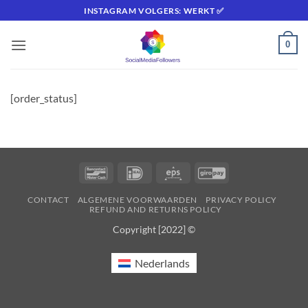
Ga
INSTAGRAM VOLGERS: WERKT ✅
naar
inhoud
0
[order_status]
Bancontact
IDeal
Eps
GiroPay
CONTACT
ALGEMENE VOORWAARDEN
PRIVACY POLICY
REFUND AND RETURNS POLICY
Copyright [2022] ©
Nederlands