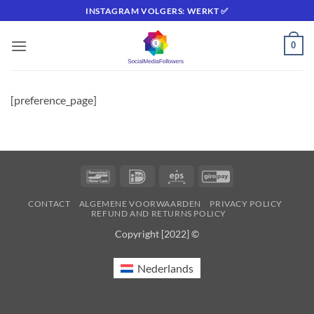
Ga
INSTAGRAM VOLGERS: WERKT ✅
naar
inhoud
0
[preference_page]
Bancontact
IDeal
Eps
GiroPay
CONTACT
ALGEMENE VOORWAARDEN
PRIVACY POLICY
REFUND AND RETURNS POLICY
Copyright [2022] ©
Nederlands