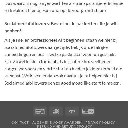
Dus waarom nog langer wachten als transparantie, efficiëntie
en kwaliteit hier bij Fansoria op de voorgrond staan?
SociaImediafoIIowers: Bestel nu de pakketten die je wilt
hebben!
Als je snel en professioneel wilt beginnen, staan we hier bij
SociaImediafoIIowers aan je zijde. Bekijk onze talrijke
aanbiedingen en beslis welke pakketten voor jou geschikt
zijn. Zowel in klein formaat als in grotere hoeveelheden
zorgen we voor een vlotte start en bieden je de zekerheid die
je wenst. We kijken er dan ook naar uit je te helpen hier bij
SociaImediafoIIowers een zo goed mogelijke start te maken.
Bancontact
IDeal
Eps
GiroPay
Deze website maakt gebruik van cookies om
CONTACT
ALGEMENE VOORWAARDEN
PRIVACY POLICY
ervoor te zorgen dat u de beste ervaring krijgt op
REFUND AND RETURNS POLICY