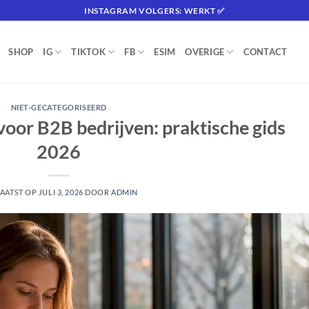
INSTAGRAM VOLGERS: WERKT ✅
SHOP
IG
TIKTOK
FB
ESIM
OVERIGE
CONTACT
NIET-GECATEGORISEERD
voor B2B bedrijven: praktische gids
2026
AATST OP
JULI 3, 2026
DOOR
ADMIN