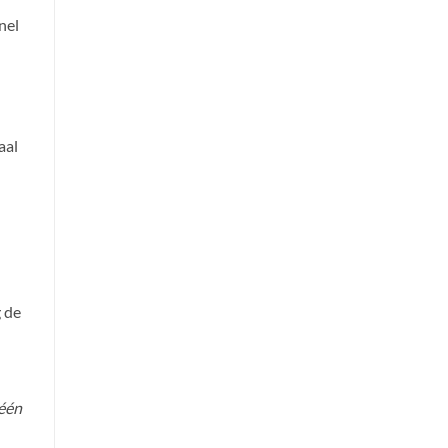
nel
aal
g de
 één