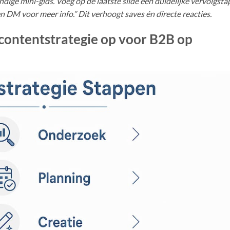
dige mini-gids. Voeg op de laatste slide een duidelijke vervolgsta
een DM voor meer info.” Dit verhoogt saves én directe reacties.
e contentstrategie op voor B2B op