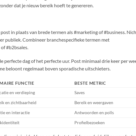
 zonder dat je nieuw bereik hoeft te genereren.
post in plaats van brede termen als #marketing of #business. Nic
ter publiek. Combineer branchespecifieke termen met
 of #b2bsales.
e perfecte dag of het perfecte uur. Post minimaal drie keer per we
ritme beloont regelmaat boven sporadische uitschieters.
IMAIRE FUNCTIE
BESTE METRIC
atie en verdieping
Saves
ik en zichtbaarheid
Bereik en weergaven
tie en interactie
Antwoorden en polls
identiteit
Profielbezoeken