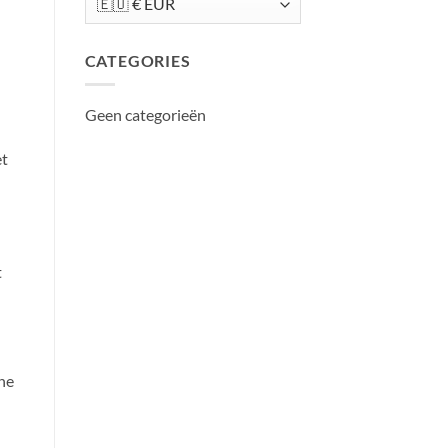
marketingkanaal
in
2026
CATEGORIES
Geen categorieën
et
t
he