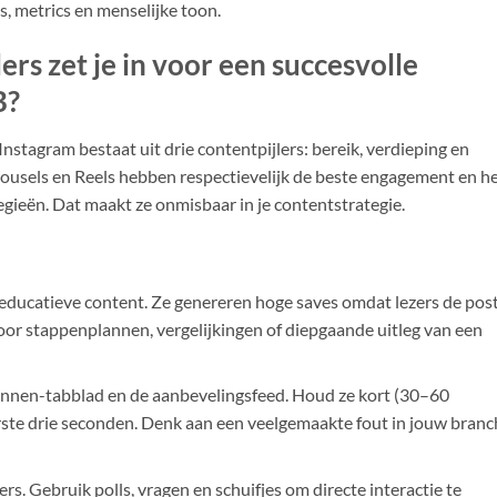
ts, metrics en menselijke toon.
ers zet je in voor een succesvolle
B?
nstagram bestaat uit drie contentpijlers: bereik, verdieping en
rrousels en Reels hebben respectievelijk de beste engagement en h
gieën. Dat maakt ze onmisbaar in je contentstrategie.
 educatieve content. Ze genereren hoge saves omdat lezers de pos
oor stappenplannen, vergelijkingen of diepgaande uitleg van een
kennen-tabblad en de aanbevelingsfeed. Houd ze kort (30–60
rste drie seconden. Denk aan een veelgemaakte fout in jouw branc
s. Gebruik polls, vragen en schuifjes om directe interactie te