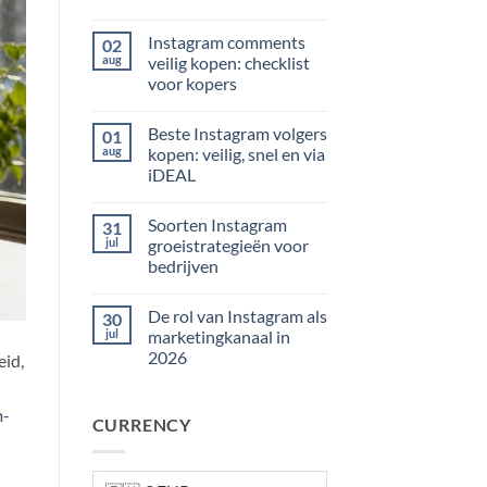
Geen
reacties
Instagram comments
02
op
Spotify
aug
veilig kopen: checklist
playlist
voor kopers
volgers
kopen:
Geen
veilig
reacties
en
Beste Instagram volgers
01
op
snel
Instagram
aug
kopen: veilig, snel en via
in
comments
Nederland
iDEAL
veilig
kopen:
Geen
checklist
reacties
voor
Soorten Instagram
31
op
kopers
Beste
jul
groeistrategieën voor
Instagram
bedrijven
volgers
kopen:
Geen
veilig,
reacties
snel
De rol van Instagram als
30
op
en
Soorten
jul
marketingkanaal in
via
Instagram
iDEAL
2026
eid,
groeistrategieën
voor
Geen
bedrijven
reacties
op
m-
CURRENCY
De
rol
van
Instagram
als