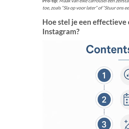
Pro-tip:
Maak van elke carrousel een zelfstan
toe, zoals “Sla op voor later” of “Stuur ons 
Hoe stel je een effectiev
Instagram?