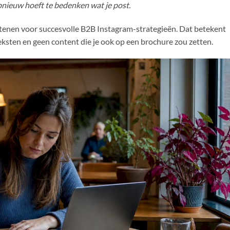
opnieuw hoeft te bedenken wat je post.
tenen voor succesvolle B2B Instagram-strategieën. Dat betekent
eksten en geen content die je ook op een brochure zou zetten.