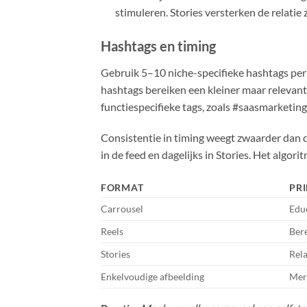
stimuleren. Stories versterken de relatie
Hashtags en timing
Gebruik 5–10 niche-specifieke hashtags per 
hashtags bereiken een kleiner maar relevan
functiespecifieke tags, zoals #saasmarketing
Consistentie in timing weegt zwaarder dan d
in de feed en dagelijks in Stories. Het algo
FORMAT
PR
Carrousel
Educ
Reels
Bere
Stories
Rela
Enkelvoudige afbeelding
Merk