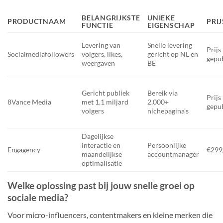
BELANGRIJKSTE
UNIEKE
PRODUCTNAAM
PRI
FUNCTIE
EIGENSCHAP
Levering van
Snelle levering
Prijs
Socialmediafollowers
volgers, likes,
gericht op NL en
gepu
weergaven
BE
Gericht publiek
Bereik via
Prijs
8Vance Media
met 1,1 miljard
2.000+
gepu
volgers
nichepagina’s
Dagelijkse
interactie en
Persoonlijke
Engagency
€299
maandelijkse
accountmanager
optimalisatie
Welke oplossing past bij jouw snelle groei op
sociale media?
Voor micro-influencers, contentmakers en kleine merken die