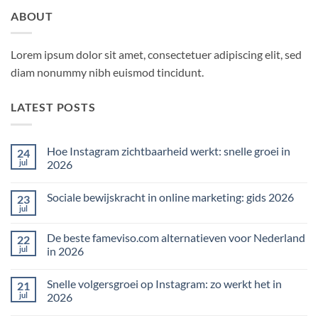
ABOUT
Lorem ipsum dolor sit amet, consectetuer adipiscing elit, sed
diam nonummy nibh euismod tincidunt.
LATEST POSTS
Hoe Instagram zichtbaarheid werkt: snelle groei in
24
jul
2026
Geen
reacties
Sociale bewijskracht in online marketing: gids 2026
23
op
Hoe
jul
Geen
Instagram
reacties
zichtbaarheid
op
werkt:
De beste fameviso.com alternatieven voor Nederland
22
Sociale
snelle
bewijskracht
jul
in 2026
groei
in
in
Geen
online
2026
reacties
marketing:
Snelle volgersgroei op Instagram: zo werkt het in
21
op
gids
De
2026
jul
2026
beste
fameviso.com
Geen