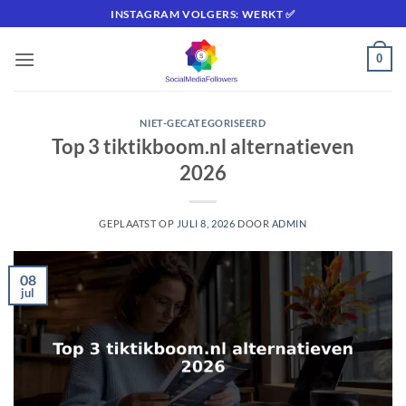
Ga
INSTAGRAM VOLGERS: WERKT ✅
naar
inhoud
0
NIET-GECATEGORISEERD
Top 3 tiktikboom.nl alternatieven
2026
GEPLAATST OP
JULI 8, 2026
DOOR
ADMIN
08
jul