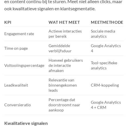
en content continu bij te sturen. Meet niet alleen clicks, maar
ook kwalitatieve signalen en klantsegmentatie.
KPI
WAT HET MEET
MEETMETHODE
Actieve interacties
Sociale media
Engagement rate
per bereik
analytics
Gemiddelde
Google Analytics
Time on page
verblijfsduur
4
Hoeveel gebruikers
Tool-specifieke
Voltooiingspercentage
de interactie
analytics
afmaken
Relevantie van
Leadkwaliteit
binnengekomen
CRM-koppeling
leads
Percentage dat
Google Analytics
Conversieratio
doorstroomt naar
4 + CRM
aankoop
Kwalitatieve signalen