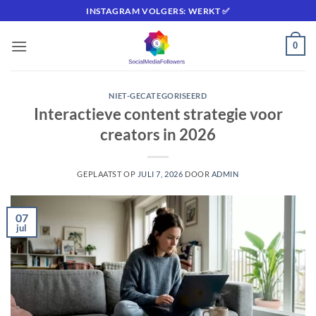
Ga
INSTAGRAM VOLGERS: WERKT ✅
naar
inhoud
0
NIET-GECATEGORISEERD
Interactieve content strategie voor
creators in 2026
GEPLAATST OP
JULI 7, 2026
DOOR
ADMIN
07
jul