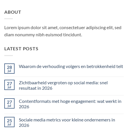
ABOUT
Lorem ipsum dolor sit amet, consectetuer adipiscing elit, sed
diam nonummy nibh euismod tincidunt.
LATEST POSTS
Waarom de verhouding volgers en betrokkenheid telt
28
jul
Geen
reacties
op
Zichtbaarheid vergroten op social media: snel
27
Waarom
de
jul
resultaat in 2026
verhouding
Geen
volgers
reacties
en
Contentformats met hoge engagement: wat werkt in
27
op
betrokkenheid
Zichtbaarheid
telt
jul
2026
vergroten
op
Geen
social
reacties
Sociale media metrics voor kleine ondernemers in
25
media:
op
snel
Contentformats
jul
2026
resultaat
met